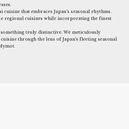
sses.
ai cuisine that embraces Japan's seasonal rhythms.
 regional cuisines while incorporating the finest
 something truly distinctive. We meticulously
 cuisine through the lens of Japan's fleeting seasonal
 Mymot.