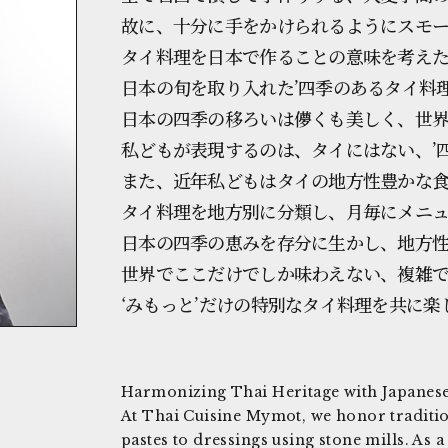
故に、十分に手をかけられるようにスモ
タイ料理を日本で作ることの意味を考え
日本の旬を取り入れた’四季のあるタイ料
日本の四季の移ろいは儚くも美しく、世
私どもが表現するのは、タイにはない、’
また、近年私どもはタイの地方性豊かな
タイ料理を地方別に分類し、月毎にメニ
日本の四季の恵みを存分に生かし、地方
世界でここだけでしか味わえない、複雑
‘みもっと’だけの特別なタイ料理を共に
Harmonizing Thai Heritage with Japanes
At Thai Cuisine Mymot, we honor traditi
pastes to dressings using stone mills. As 