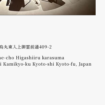
丸東入上御霊前通409-2
e-cho Higashiiru karasuma
 Kamikyo-ku Kyoto-shi Kyoto-fu, Japan