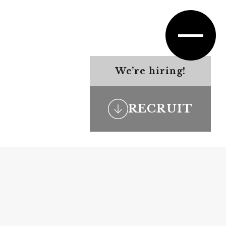
We’re hiring!
RECRUIT